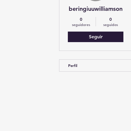
beringiuuwilliamson
0
0
seguidores
seguidos
Seguir
Perfil
Hnas. Muri