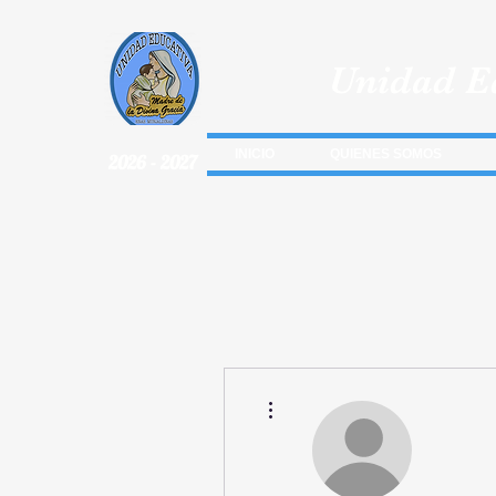
Unidad E
INICIO
QUIENES SOMOS
2026 - 2027
Más acciones