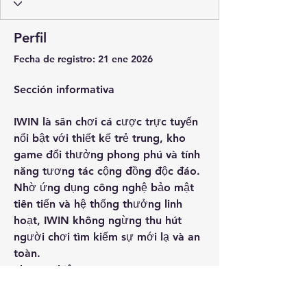
Perfil
Fecha de registro: 21 ene 2026
Sección informativa
IWIN là sân chơi cá cược trực tuyến 
nổi bật với thiết kế trẻ trung, kho 
game đổi thưởng phong phú và tính 
năng tương tác cộng đồng độc đáo. 
Nhờ ứng dụng công nghệ bảo mật 
tiên tiến và hệ thống thưởng linh 
hoạt, IWIN không ngừng thu hút 
người chơi tìm kiếm sự mới lạ và an 
toàn.
Thương hiệu: IWIN
Website: 
https://iwinn.jp.net/
Địa chỉ: Đ. Thụy Khuê/20B Ngõ 370, 