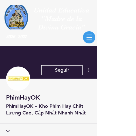
Unidad Educativa
"Madre de la
Divina Gracia"
2026 - 2027
Más acciones
Seguir
PhimHayOK
PhimHayOK – Kho Phim Hay Chất
Lượng Cao, Cập Nhật Nhanh Nhất