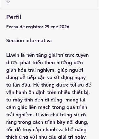
Perfil
Fecha de registro: 29 ene 2026
Sección informativa
LLwin là nền tảng giải trí trực tuyến 
được phát triển theo hướng đơn 
giản hóa trải nghiệm, giúp người 
dùng dễ tiếp cận và sử dụng ngay 
từ lần đầu. Hệ thống được tối ưu để 
vận hành ổn định trên nhiều thiết bị, 
từ máy tính đến di động, mang lại 
cảm giác liền mạch trong quá trình 
trải nghiệm. LLwin chú trọng sự rõ 
ràng trong cách trình bày nội dung, 
tốc độ truy cập nhanh và khả năng 
thích ứng với nhu cầu giải trí ngày 