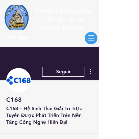
Unidad Educativa
"Madre de la
Divina Gracia"
2026 - 2027
Más acciones
Seguir
C168
C168 – Hệ Sinh Thái Giải Trí Trực
Tuyến Được Phát Triển Trên Nền
Tảng Công Nghệ Hiện Đại