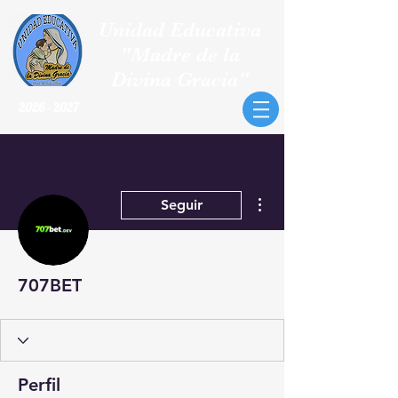
Unidad Educativa
"Madre de la
Divina Gracia"
2026 - 2027
Más acciones
Seguir
707BET
Perfil