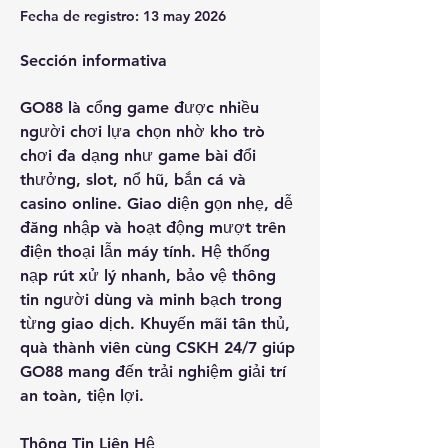
Fecha de registro: 13 may 2026
Sección informativa
GO88 là cổng game được nhiều 
người chơi lựa chọn nhờ kho trò 
chơi đa dạng như game bài đổi 
thưởng, slot, nổ hũ, bắn cá và 
casino online. Giao diện gọn nhẹ, dễ 
đăng nhập và hoạt động mượt trên 
điện thoại lẫn máy tính. Hệ thống 
nạp rút xử lý nhanh, bảo vệ thông 
tin người dùng và minh bạch trong 
từng giao dịch. Khuyến mãi tân thủ, 
quà thành viên cùng CSKH 24/7 giúp 
GO88 mang đến trải nghiệm giải trí 
an toàn, tiện lợi.
Thông Tin Liên Hệ