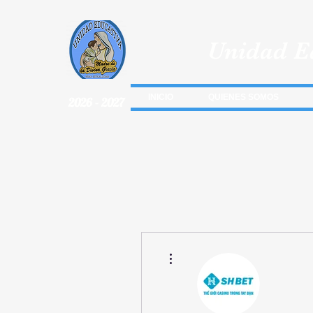
Unidad E
INICIO
QUIENES SOMOS
2026 - 2027
Más acciones