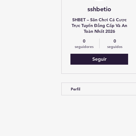
sshbetio
SHBET – Sân Chơi Cá Cược
Trực Tuyến Đẳng Cấp Và An
Toàn Nhất 2026
0
0
seguidores
seguidos
Seguir
Perfil