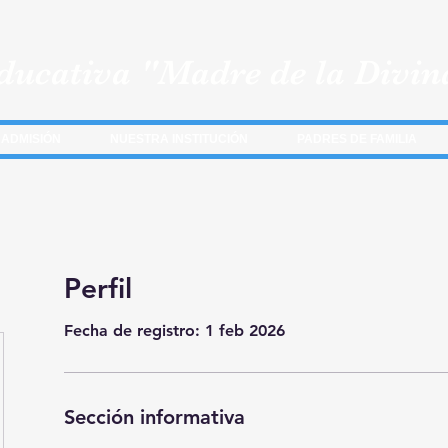
ducativa "Madre de la Divin
ADMISIÓN
NUESTRA INSTITUCIÓN
PADRES DE FAMILIA
Perfil
Fecha de registro: 1 feb 2026
Sección informativa