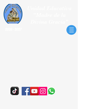
Unidad Educativa
"Madre de la
Divina Gracia"
2026 - 2027
Hnas. Murialdinas de San José Teléfono:
2863-
025
/0963708628/
Email:
u.e.divinagracia@gmail.com
Valle de los Chillos - San Rafael