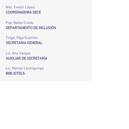
Msc. Evelyn López
COORDINADORA DECE
Psp. Nadia Criollo
DEPARTAMENTO DE INCLUSIÓN
Tnlga. Olga Guzmán
SECRETARIA GENERAL
Lic. Ana Vargas
AUXILIAR DE SECRETARÍA
Lic. Myrian Llumiquinga
BIBLIOTECA
Ing. Vinicio Zurita
DEPARATAMENTO TÉCNICO DE SISTEMAS
PERSONAL DE SERVICIO
Sra. Mónica Muñoz
Sr. Lauro Torres
Sr. Luis Suárez