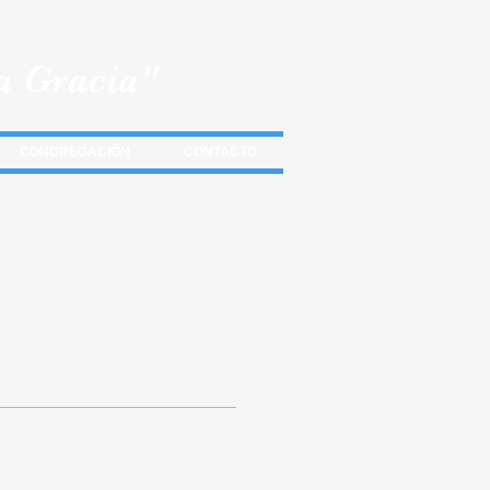
a Gracia"
CONGREGACIÓN
CONTACTO