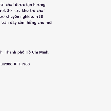
người chơi được tận hưởng 
ội. Sở hữu kho trò chơi 
rợ chuyên nghiệp, rr88 
à tràn đầy cảm hứng cho mọi 
nh, Thành phố Hồ Chí Minh, 
urr888 #TT_rr88
acia@gmail.com