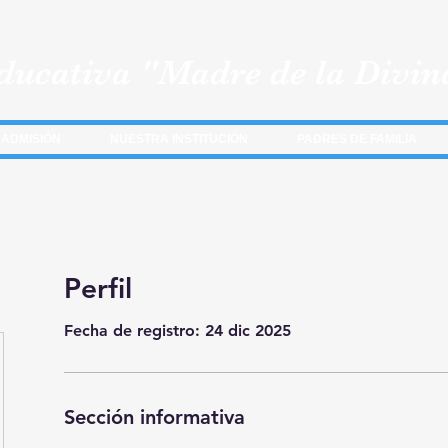
ducativa "Madre de la Divin
ADMISIÓN
NUESTRA INSTITUCIÓN
PADRES DE FAMILIA
Perfil
Fecha de registro: 24 dic 2025
Sección informativa