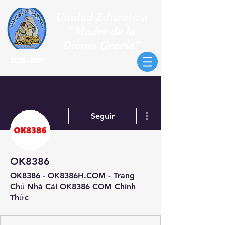
Unidad Educativa
"Madre de la
Divina Gracia"
2026 - 2027
Más acciones
Seguir
OK8386
OK8386 - OK8386H.COM - Trang
Chủ Nhà Cái OK8386 COM Chính
Thức