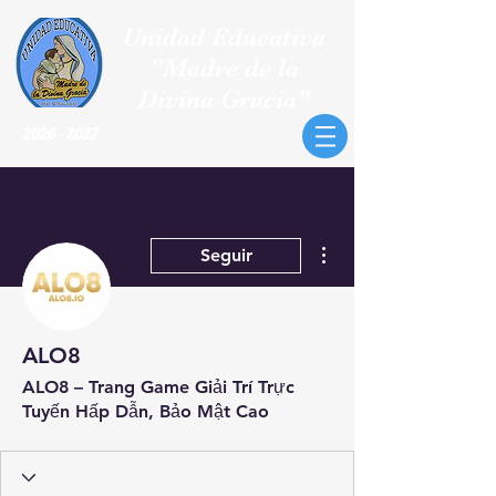
Unidad Educativa
"Madre de la
Divina Gracia"
2026 - 2027
Más acciones
Seguir
ALO8
ALO8 – Trang Game Giải Trí Trực
Tuyến Hấp Dẫn, Bảo Mật Cao