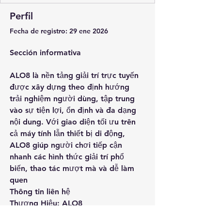
Perfil
Fecha de registro: 29 ene 2026
Sección informativa
ALO8 là nền tảng giải trí trực tuyến 
được xây dựng theo định hướng 
trải nghiệm người dùng, tập trung 
vào sự tiện lợi, ổn định và đa dạng 
nội dung. Với giao diện tối ưu trên 
cả máy tính lẫn thiết bị di động, 
ALO8 giúp người chơi tiếp cận 
nhanh các hình thức giải trí phổ 
biến, thao tác mượt mà và dễ làm 
quen
Thông tin liên hệ
Thương Hiệu: ALO8
Website: 
https://alo8.io/